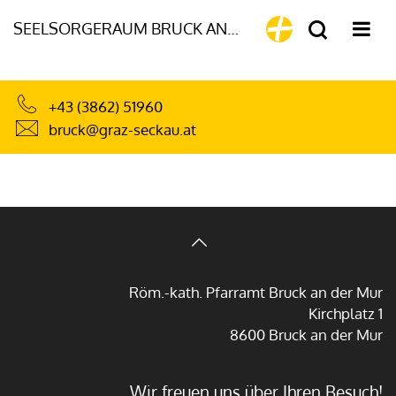
SEELSORGERAUM BRUCK AN DER MUR
+43 (3862) 51960
bruck@graz-seckau.at
Röm.-kath. Pfarramt Bruck an der Mur
Kirchplatz 1
8600 Bruck an der Mur
Wir freuen uns über Ihren Besuch!